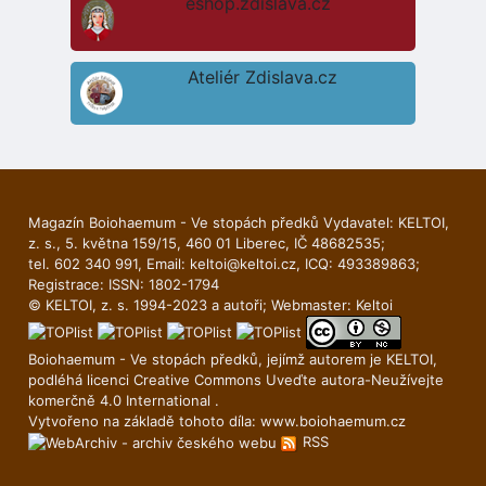
eshop.zdislava.cz
Ateliér Zdislava.cz
Magazín Boiohaemum - Ve stopách předků Vydavatel: KELTOI,
z. s., 5. května 159/15, 460 01 Liberec, IČ 48682535;
tel. 602 340 991, Email:
keltoi@keltoi.cz
, ICQ: 493389863;
Registrace: ISSN: 1802-1794
© KELTOI, z. s. 1994-2023 a autoři; Webmaster:
Keltoi
Boiohaemum - Ve stopách předků, jejímž autorem je
KELTOI
,
podléhá licenci
Creative Commons Uveďte autora-Neuží­vejte
komerčně 4.0 International
.
Vytvořeno na základě tohoto díla:
www.boiohaemum.cz
RSS