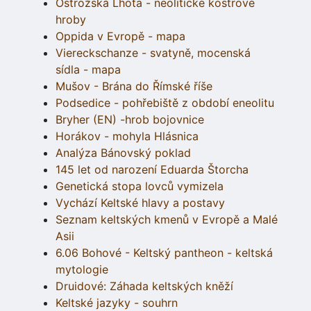
Ostrožská Lhota - neolitické kostrové
hroby
Oppida v Evropě - mapa
Viereckschanze - svatyně, mocenská
sídla - mapa
Mušov - Brána do Římské říše
Podsedice - pohřebiště z období eneolitu
Bryher (EN) -hrob bojovnice
Horákov - mohyla Hlásnica
Analýza Bánovský poklad
145 let od narození Eduarda Štorcha
Genetická stopa lovců vymizela
Vychází Keltské hlavy a postavy
Seznam keltských kmenů v Evropě a Malé
Asii
6.06 Bohové - Keltský pantheon - keltská
mytologie
Druidové: Záhada keltských kněží
Keltské jazyky - souhrn