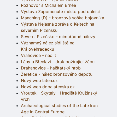
Rozhovor s Michalem Ernée
Výstava Zapomenuté město pod dálnicí
Manching (D) - bronzová soška bojovníka
Výstava Nejasná zpráva o Keltech na
severním Plzeňsku
Severní Plzeňsko - mimořádné nálezy
Významný nález sídliště na
Královéhradecku
Vrahovice - neolit
Lány u Břeclavi - drak požírající žábu
Drahanovice - halštatský hrob
Žeretice - nález bronzového depotu
Nový web laten.cz
Nový web dobalatenska.cz
Vroutek - Skytaly - Hradiště Kružínský
vrch
Archaeological studies of the Late Iron
Age in Central Europe