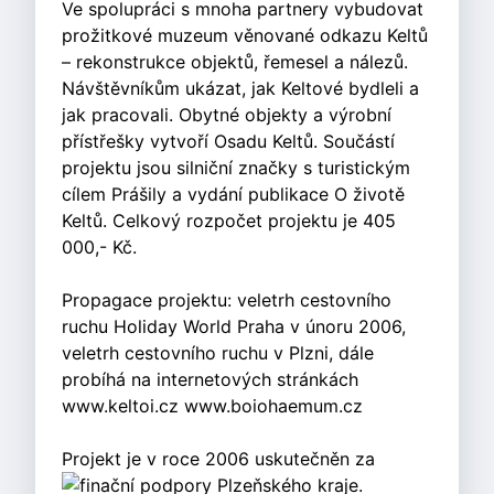
Ve spolupráci s mnoha partnery vybudovat
prožitkové muzeum věnované odkazu Keltů
– rekonstrukce objektů, řemesel a nálezů.
Návštěvníkům ukázat, jak Keltové bydleli a
jak pracovali. Obytné objekty a výrobní
přístřešky vytvoří Osadu Keltů. Součástí
projektu jsou silniční značky s turistickým
cílem Prášily a vydání publikace O životě
Keltů. Celkový rozpočet projektu je 405
000,- Kč.
Propagace projektu: veletrh cestovního
ruchu Holiday World Praha v únoru 2006,
veletrh cestovního ruchu v Plzni, dále
probíhá na internetových stránkách
www.keltoi.cz www.boiohaemum.cz
Projekt je v roce 2006 uskutečněn za
finační podpory Plzeňského kraje.