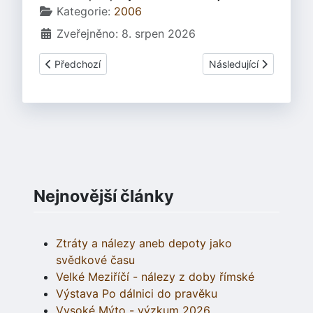
Základní údaje
Kategorie:
2006
Zveřejněno: 8. srpen 2026
Předchozí článek: Odvodnění pozemku
Další článek: Oprava s
Předchozí
Následující
Nejnovější články
Ztráty a nálezy aneb depoty jako
svědkové času
Velké Meziříčí - nálezy z doby římské
Výstava Po dálnici do pravěku
Vysoké Mýto - výzkum 2026