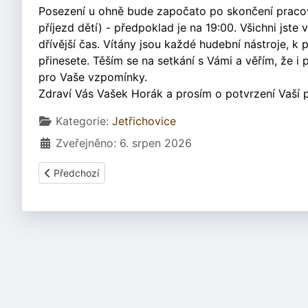
Posezení u ohně bude započato po skončení pracovn
příjezd dětí) - předpoklad je na 19:00. Všichni jste
dřívější čas. Vítány jsou každé hudební nástroje, k
přinesete. Těším se na setkání s Vámi a věřím, že 
pro Vaše vzpomínky.
Zdraví Vás Vašek Horák a prosím o potvrzení Vaší 
Základní údaje
Kategorie:
Jetřichovice
Zveřejněno: 6. srpen 2026
Předchozí článek: Jetřichovice | Zrušení 1. a 3. běhu v Jetř
Předchozí