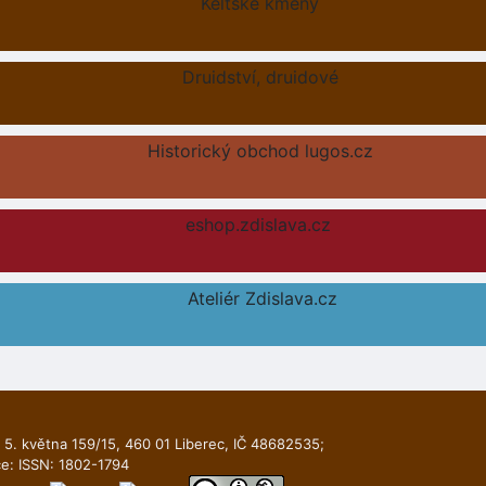
Keltské kmeny
Druidství, druidové
Historický obchod lugos.cz
eshop.zdislava.cz
Ateliér Zdislava.cz
 5. května 159/15, 460 01 Liberec, IČ 48682535;
ce: ISSN: 1802-1794