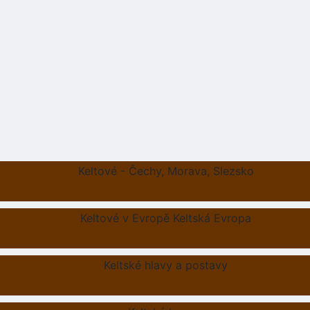
Keltové - Čechy, Morava, Slezsko
Keltové v Evropě Keltská Evropa
Keltské hlavy a postavy