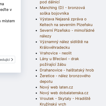
pod dálnicí
 na
Manching (D) - bronzová
jeďte v
soška bojovníka
Výstava Nejasná zpráva o
ým místem
Keltech na severním Plzeňsku
Severní Plzeňsko - mimořádné
nálezy
Významný nález sídliště na
Královéhradecku
Vrahovice - neolit
Lány u Břeclavi - drak
í článek: Jetřichovice | Letní tábor 3. běh 4.-17.8.2000 - ohlasy
edující
požírající žábu
Drahanovice - halštatský hrob
Žeretice - nález bronzového
depotu
Nový web laten.cz
Nový web dobalatenska.cz
Vroutek - Skytaly - Hradiště
Kružínský vrch