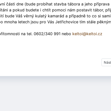
í části dne (bude probíhat stavba tábora a jeho příprava
 vítáni a pokud budete i chtít pomoci nám postavit tábor, při
 pití bude Váš věrný kulatý kamarád a případně to co si sami
i po mnoha letech jsou pro Vás Jetřichovice tím stále pěkn
přítomnosti na tel. 0602/340 991 nebo
keltoi@keltoi.cz
ichovicích!!!
Dalš
Násl