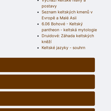
Vychází Keltské hlavy a
postavy
Seznam keltských kmenů v
Evropě a Malé Asii
6.06 Bohové - Keltský
pantheon - keltská mytologie
Druidové: Záhada keltských
kněží
Keltské jazyky - souhrn