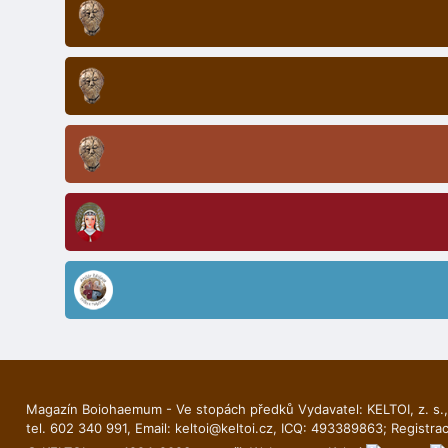
Magazín Boiohaemum - Ve stopách předků Vydavatel: KELTOI, z. s.,
tel. 602 340 991, Email:
keltoi@keltoi.cz
, ICQ: 493389863; Registra