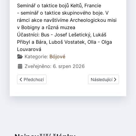
Seminář o taktice bojů Keltů, Francie
- seminář o taktice skupinového boje. V
rámci akce navštívíme Archeologickou misi
v Bobigny a různá muzea
Účastníci: Bus - Josef Lešetický, Lukáš
Přibyl a Bára, Luboš Vostatek, Olla - Olga
Louvarová
Základní údaje
Kategorie:
Bójové
Zveřejněno: 6. srpen 2026
Předchozí článek: Základní informace o středisku Bójové
Další článek: Bójové a
Předchozí
Následující