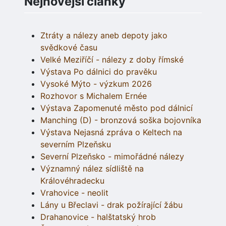
Nejnovější články
Ztráty a nálezy aneb depoty jako
svědkové času
Velké Meziříčí - nálezy z doby římské
Výstava Po dálnici do pravěku
Vysoké Mýto - výzkum 2026
Rozhovor s Michalem Ernée
Výstava Zapomenuté město pod dálnicí
Manching (D) - bronzová soška bojovníka
Výstava Nejasná zpráva o Keltech na
severním Plzeňsku
Severní Plzeňsko - mimořádné nálezy
Významný nález sídliště na
Královéhradecku
Vrahovice - neolit
Lány u Břeclavi - drak požírající žábu
Drahanovice - halštatský hrob