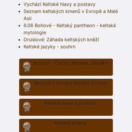
Vychází Keltské hlavy a postavy
Seznam keltských kmenů v Evropě a Malé
Asii
6.06 Bohové - Keltský pantheon - keltská
mytologie
Druidové: Záhada keltských kněží
Keltské jazyky - souhrn
Keltové - Čechy, Morava, Slezsko
Keltové v Evropě Keltská Evropa
Keltské hlavy a postavy
Keltské kmeny