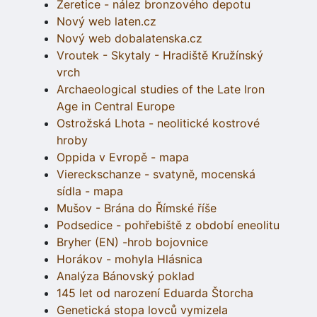
Žeretice - nález bronzového depotu
Nový web laten.cz
Nový web dobalatenska.cz
Vroutek - Skytaly - Hradiště Kružínský
vrch
Archaeological studies of the Late Iron
Age in Central Europe
Ostrožská Lhota - neolitické kostrové
hroby
Oppida v Evropě - mapa
Viereckschanze - svatyně, mocenská
sídla - mapa
Mušov - Brána do Římské říše
Podsedice - pohřebiště z období eneolitu
Bryher (EN) -hrob bojovnice
Horákov - mohyla Hlásnica
Analýza Bánovský poklad
145 let od narození Eduarda Štorcha
Genetická stopa lovců vymizela