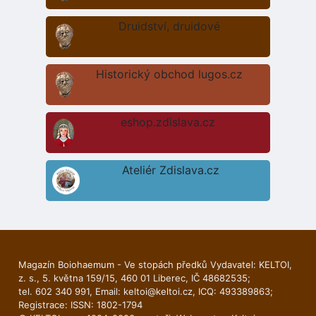
Druidství, druidové
Historický obchod lugos.cz
eshop.zdislava.cz
Ateliér Zdislava.cz
Magazín Boiohaemum - Ve stopách předků Vydavatel: KELTOI,
z. s., 5. května 159/15, 460 01 Liberec, IČ 48682535;
tel. 602 340 991, Email:
keltoi@keltoi.cz
, ICQ: 493389863;
Registrace: ISSN: 1802-1794