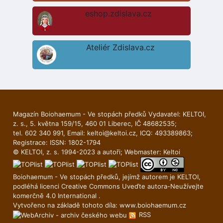
eshop.zdislava.cz
Ateliér Zdislava.cz
Magazín Boiohaemum - Ve stopách předků Vydavatel: KELTOI,
z. s., 5. května 159/15, 460 01 Liberec, IČ 48682535;
tel. 602 340 991, Email:
keltoi@keltoi.cz
, ICQ: 493389863;
Registrace: ISSN: 1802-1794
© KELTOI, z. s. 1994-2023 a autoři; Webmaster:
Keltoi
Boiohaemum - Ve stopách předků, jejímž autorem je
KELTOI
,
podléhá licenci
Creative Commons Uveďte autora-Neuží­vejte
komerčně 4.0 International
.
Vytvořeno na základě tohoto díla:
www.boiohaemum.cz
RSS