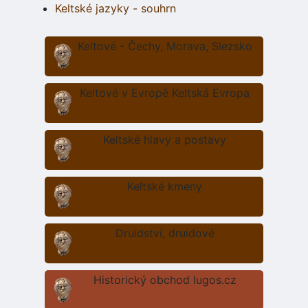
Keltské jazyky - souhrn
Keltové - Čechy, Morava, Slezsko
Keltové v Evropě Keltská Evropa
Keltské hlavy a postavy
Keltské kmeny
Druidství, druidové
Historický obchod lugos.cz