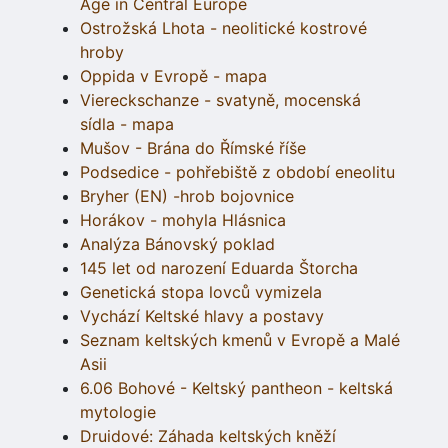
Age in Central Europe
Ostrožská Lhota - neolitické kostrové
hroby
Oppida v Evropě - mapa
Viereckschanze - svatyně, mocenská
sídla - mapa
Mušov - Brána do Římské říše
Podsedice - pohřebiště z období eneolitu
Bryher (EN) -hrob bojovnice
Horákov - mohyla Hlásnica
Analýza Bánovský poklad
145 let od narození Eduarda Štorcha
Genetická stopa lovců vymizela
Vychází Keltské hlavy a postavy
Seznam keltských kmenů v Evropě a Malé
Asii
6.06 Bohové - Keltský pantheon - keltská
mytologie
Druidové: Záhada keltských kněží