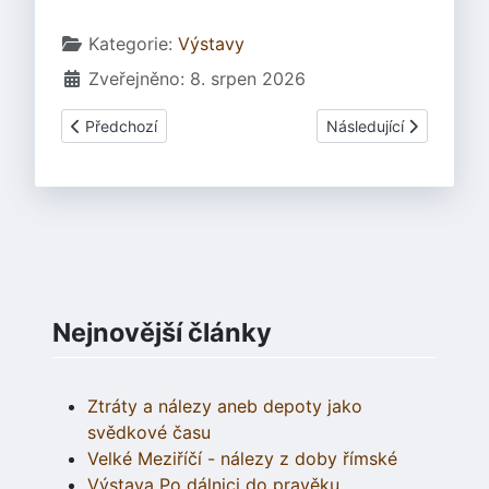
Základní údaje
Kategorie:
Výstavy
Zveřejněno: 8. srpen 2026
Předchozí článek: Hrajeme si na Kelty v roce 2005
Další článek: Hrajeme s
Předchozí
Následující
Nejnovější články
Ztráty a nálezy aneb depoty jako
svědkové času
Velké Meziříčí - nálezy z doby římské
Výstava Po dálnici do pravěku