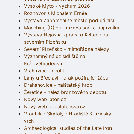
Vysoké Mýto - výzkum 2026
Rozhovor s Michalem Ernée
Výstava Zapomenuté město pod dálnicí
Manching (D) - bronzová soška bojovníka
Výstava Nejasná zpráva o Keltech na
severním Plzeňsku
Severní Plzeňsko - mimořádné nálezy
Významný nález sídliště na
Královéhradecku
Vrahovice - neolit
Lány u Břeclavi - drak požírající žábu
Drahanovice - halštatský hrob
Žeretice - nález bronzového depotu
Nový web laten.cz
Nový web dobalatenska.cz
Vroutek - Skytaly - Hradiště Kružínský
vrch
Archaeological studies of the Late Iron