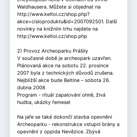
Waldhausera. Můžete si objednat na
http://www.keltoi.cz/shop.php?
akce=cisloproduktu&id=2007092501. Další
novinky na knižním trhu najdete na
http://www.keltoi.cz/shop.php
2) Provoz Archeoparku Prášily
V současné době je archeopark uzavřen.
Plánovaná akce na sobotu 22. prosince
2007 byla z technických důvodů zrušena.
Nejbližší akce bude Beltine – sobota 26.
dubna 2008
Program - rituál zapalování ohně, živá
hudba, ukázky řemesel
Na jaře se také dokončí stavba opevnění
Archeoparku - rekonstrukce vstupní brány a
opevnění z oppida Nevězice. Zbývá