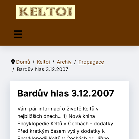
Domů
Keltoi
Archiv
Propagace
Bardův hlas 3.12.2007
Bardův hlas 3.12.2007
Vám pár informací o životě Keltů v
nejbližších dnech... 1) Nová kniha
Encyklopedie Keltů v Čechách - dodatky
Před krátkým časem vyšly dodatky k
Encyklopedii Keltů v Čechách od Jiřího