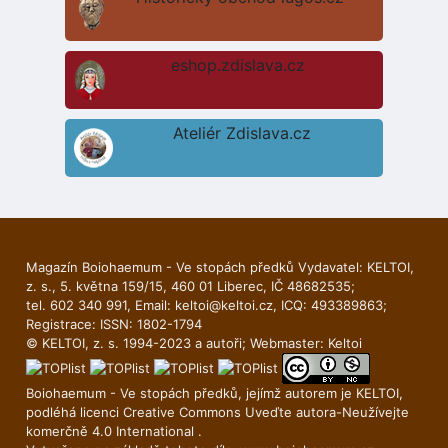
eshop.zdislava.cz
Ateliér Zdislava.cz
Magazín Boiohaemum - Ve stopách předků Vydavatel: KELTOI,
z. s., 5. května 159/15, 460 01 Liberec, IČ 48682535;
tel. 602 340 991, Email:
keltoi@keltoi.cz
, ICQ: 493389863;
Registrace: ISSN: 1802-1794
© KELTOI, z. s. 1994-2023 a autoři; Webmaster:
Keltoi
Boiohaemum - Ve stopách předků, jejímž autorem je
KELTOI
,
podléhá licenci
Creative Commons Uveďte autora-Neuží­vejte
komerčně 4.0 International
.