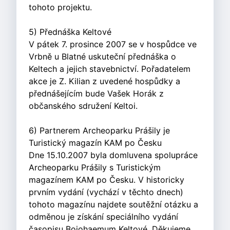
tohoto projektu.
5) Přednáška Keltové
V pátek 7. prosince 2007 se v hospůdce ve
Vrbně u Blatné uskuteční přednáška o
Keltech a jejich stavebnictví. Pořadatelem
akce je Z. Kilian z uvedené hospůdky a
přednášejícím bude Vašek Horák z
občanského sdružení Keltoi.
6) Partnerem Archeoparku Prášily je
Turistický magazín KAM po Česku
Dne 15.10.2007 byla domluvena spolupráce
Archeoparku Prášily s Turistickým
magazínem KAM po Česku. V historicky
prvním vydání (vychází v těchto dnech)
tohoto magazínu najdete soutěžní otázku a
odměnou je získání speciálního vydání
časopisu Boiohaemum Keltové. Děkujeme