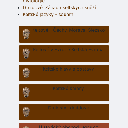
mytologie
Druidové: Záhada keltských kněží
Keltské jazyky - souhrn
Keltové - Čechy, Morava, Slezsko
Keltové v Evropě Keltská Evropa
Keltské hlavy a postavy
Keltské kmeny
Druidství, druidové
Historický obchod lugos.cz