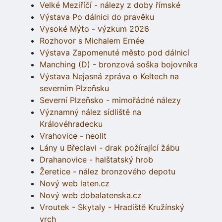
Velké Meziříčí - nálezy z doby římské
Výstava Po dálnici do pravěku
Vysoké Mýto - výzkum 2026
Rozhovor s Michalem Ernée
Výstava Zapomenuté město pod dálnicí
Manching (D) - bronzová soška bojovníka
Výstava Nejasná zpráva o Keltech na
severním Plzeňsku
Severní Plzeňsko - mimořádné nálezy
Významný nález sídliště na
Královéhradecku
Vrahovice - neolit
Lány u Břeclavi - drak požírající žábu
Drahanovice - halštatský hrob
Žeretice - nález bronzového depotu
Nový web laten.cz
Nový web dobalatenska.cz
Vroutek - Skytaly - Hradiště Kružínský
vrch