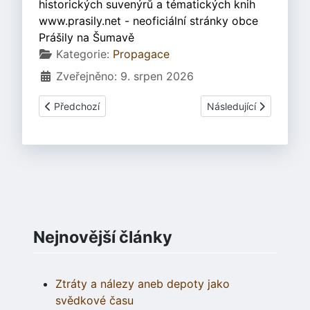
historických suvenýrů a tématických knih
www.prasily.net - neoficiální stránky obce
Prášily na Šumavě
Základní údaje
Kategorie:
Propagace
Zveřejněno: 9. srpen 2026
Předchozí článek: Spolupráce s cestovkou Kudrna v roce
Další článek: Bardův h
Předchozí
Následující
Nejnovější články
Ztráty a nálezy aneb depoty jako
svědkové času