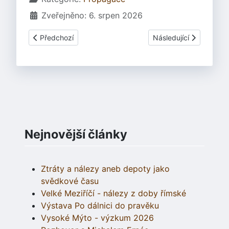
Zveřejněno: 6. srpen 2026
Předchozí článek: Bardův hlas 26.9.2007
Další článek: Bardův h
Předchozí
Následující
Nejnovější články
Ztráty a nálezy aneb depoty jako
svědkové času
Velké Meziříčí - nálezy z doby římské
Výstava Po dálnici do pravěku
Vysoké Mýto - výzkum 2026