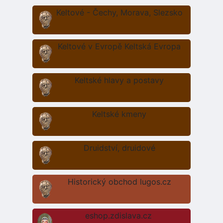
Keltové - Čechy, Morava, Slezsko
Keltové v Evropě Keltská Evropa
Keltské hlavy a postavy
Keltské kmeny
Druidství, druidové
Historický obchod lugos.cz
eshop.zdislava.cz