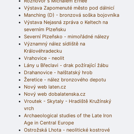
Rozhovor s Michalem Ernée
Výstava Zapomenuté město pod dálnicí
Manching (D) - bronzová soška bojovníka
Výstava Nejasná zpráva o Keltech na
severním Plzeňsku
Severní Plzeňsko - mimořádné nálezy
Významný nález sídliště na
Královéhradecku
Vrahovice - neolit
Lány u Břeclavi - drak požírající žábu
Drahanovice - halštatský hrob
Žeretice - nález bronzového depotu
Nový web laten.cz
Nový web dobalatenska.cz
Vroutek - Skytaly - Hradiště Kružínský
vrch
Archaeological studies of the Late Iron
Age in Central Europe
Ostrožská Lhota - neolitické kostrové