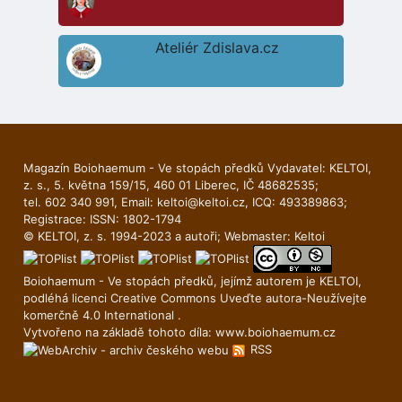
Ateliér Zdislava.cz
Magazín Boiohaemum - Ve stopách předků Vydavatel: KELTOI,
z. s., 5. května 159/15, 460 01 Liberec, IČ 48682535;
tel. 602 340 991, Email:
keltoi@keltoi.cz
, ICQ: 493389863;
Registrace: ISSN: 1802-1794
© KELTOI, z. s. 1994-2023 a autoři; Webmaster:
Keltoi
Boiohaemum - Ve stopách předků, jejímž autorem je
KELTOI
,
podléhá licenci
Creative Commons Uveďte autora-Neuží­vejte
komerčně 4.0 International
.
Vytvořeno na základě tohoto díla:
www.boiohaemum.cz
RSS