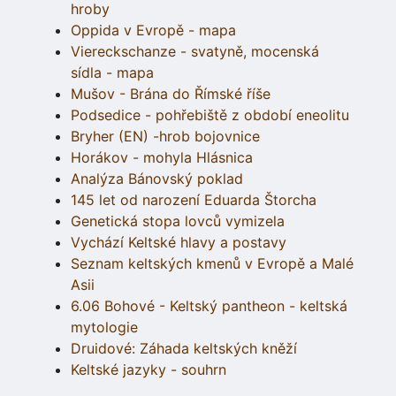
hroby
Oppida v Evropě - mapa
Viereckschanze - svatyně, mocenská
sídla - mapa
Mušov - Brána do Římské říše
Podsedice - pohřebiště z období eneolitu
Bryher (EN) -hrob bojovnice
Horákov - mohyla Hlásnica
Analýza Bánovský poklad
145 let od narození Eduarda Štorcha
Genetická stopa lovců vymizela
Vychází Keltské hlavy a postavy
Seznam keltských kmenů v Evropě a Malé
Asii
6.06 Bohové - Keltský pantheon - keltská
mytologie
Druidové: Záhada keltských kněží
Keltské jazyky - souhrn