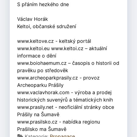
S přáním hezkého dne
Václav Horák
Keltoi, občanské sdružení
www.keltove.cz - keltský portál
www.keltoi.eu www.keltoi.cz – aktuální
informace o dění
www.boiohaemum.cz – časopis o historii od
pravěku po středověk
www.archeoparkprasily.cz - provoz
Archeoparku Prášily
www.vaclavhorak.com - výroba a prodej
historických suvenýrů a tématických knih
www.prasily.net - neoficiální stránky obce
Prášily na Šumavě
www.prasilsko.cz - nabídka regionu
Prašilsko ma Šumavě
Základní údaje
Kategorie:
Propagace