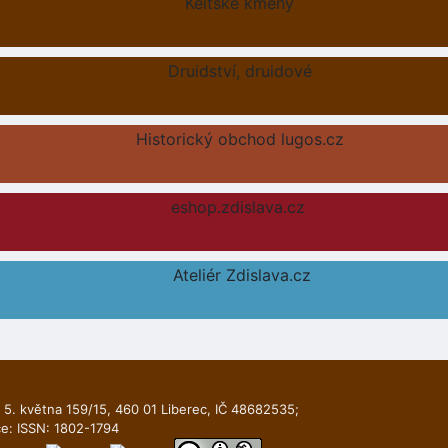
Keltské kmeny
Druidství, druidové
Historický obchod lugos.cz
eshop.zdislava.cz
Ateliér Zdislava.cz
 5. května 159/15, 460 01 Liberec, IČ 48682535;
ce: ISSN: 1802-1794