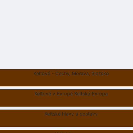
Keltové - Čechy, Morava, Slezsko
Keltové v Evropě Keltská Evropa
Keltské hlavy a postavy