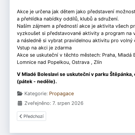
Akce je určena jak dětem jako představení možností
a přehlídka nabídky oddílů, klubů a sdružení.
Naším zájmem a předností akce je aktivita všech p
vyzkoušet si představované aktivity a program na vla
a následně si vybrat pravidelnou aktivitu pro volný
Vstup na akci je zdarma
Akce se uskuteční v těchto městech: Praha, Mladá B
Lomnice nad Popelkou, Ostrava , Zlín
V Mladé Boleslavi se uskuteční v parku Štěpánka, 
(pátek - neděle).
Základní údaje
Kategorie:
Propagace
Zveřejněno: 7. srpen 2026
Předchozí článek: PF 2002
Předchozí