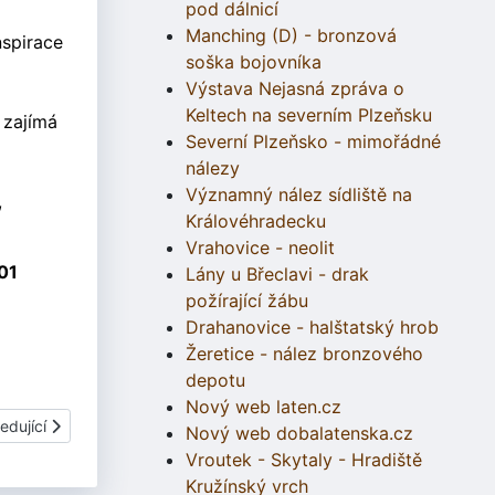
pod dálnicí
Manching (D) - bronzová
nspirace
soška bojovníka
Výstava Nejasná zpráva o
Keltech na severním Plzeňsku
 zajímá
Severní Plzeňsko - mimořádné
nálezy
Významný nález sídliště na
,
Královéhradecku
Vrahovice - neolit
001
Lány u Břeclavi - drak
požírající žábu
Drahanovice - halštatský hrob
Žeretice - nález bronzového
depotu
Nový web laten.cz
í článek: Výroční zpráva za rok 2000
edující
Nový web dobalatenska.cz
Vroutek - Skytaly - Hradiště
Kružínský vrch