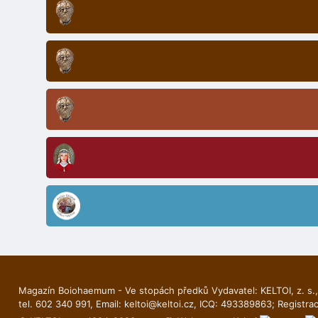
Magazín Boiohaemum - Ve stopách předků Vydavatel: KELTOI, z. s.,
tel. 602 340 991, Email:
keltoi@keltoi.cz
, ICQ: 493389863; Registra