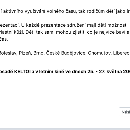
 aktivního využívání volného času, tak rodičům dětí jako i
rezentací. U každé prezentace sdružení mají děti možnost
stní kůži. Děti tak sami mohou zjistit, co je nejvíce baví a
 čas.
oleslav, Plzeň, Brno, České Budějovice, Chomutov, Liberec
osadě KELTOI a v letním kině ve dnech 25. - 27. května 2
Dalš
Násl