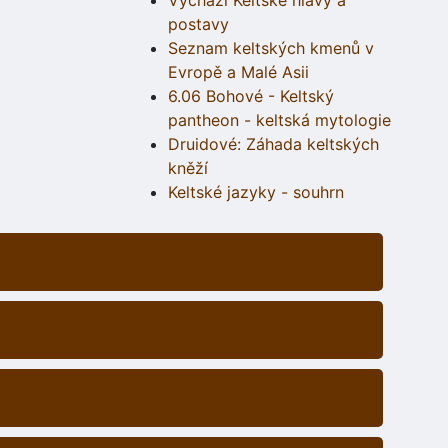
Vychází Keltské hlavy a
postavy
Seznam keltských kmenů v
Evropě a Malé Asii
6.06 Bohové - Keltský
pantheon - keltská mytologie
Druidové: Záhada keltských
kněží
Keltské jazyky - souhrn