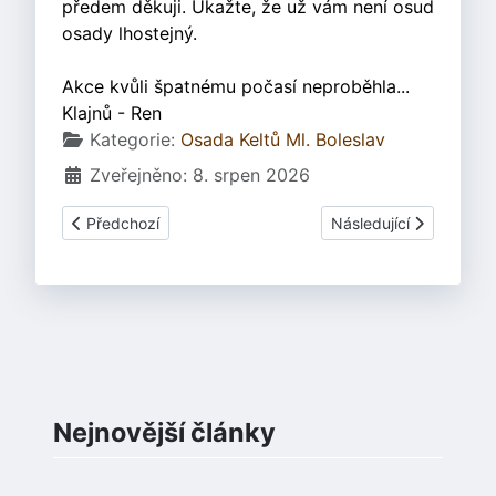
předem děkuji. Ukažte, že už vám není osud
osady lhostejný.
Akce kvůli špatnému počasí neproběhla...
Klajnů - Ren
Základní údaje
Kategorie:
Osada Keltů Ml. Boleslav
Zveřejněno: 8. srpen 2026
Předchozí článek: Patrik 17.3.2001
Další článek: Vandalov
Předchozí
Následující
Nejnovější články