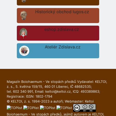
Historický obchod lugos.cz
eshop.zdislava.cz
Ateliér Zdislava.cz
Magazín Boiohaemum - Ve stopách předků Vydavatel: KELTOI,
z. s., 5. května 159/15, 460 01 Liberec, IČ 48682535;
tel. 602 340 991, Email:
keltoi@keltoi.cz
, ICQ: 493389863;
Registrace: ISSN: 1802-1794
© KELTOI, z. s. 1994-2023 a autoři; Webmaster:
Keltoi
Boiohaemum - Ve stopách předků, jejímž autorem je
KELTOI
,