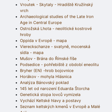
Vroutek - Skytaly - Hradiště Kružínský
vrch
Archaeological studies of the Late Iron
Age in Central Europe
Ostrožská Lhota - neolitické kostrové
hroby
Oppida v Evropě - mapa
Viereckschanze - svatyně, mocenská
sídla - mapa
Mušov - Brána do Římské říše
Podsedice - pohřebiště z období eneolitu
Bryher (EN) -hrob bojovnice
Horákov - mohyla Hlásnica
Analýza Bánovský poklad
145 let od narození Eduarda Štorcha
Genetická stopa lovců vymizela
Vychází Keltské hlavy a postavy
Seznam keltských kmenů v Evropě a Malé