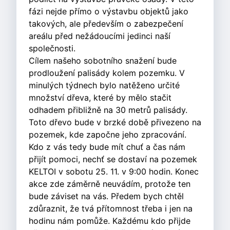
fázi nejde přímo o výstavbu objektů jako
takových, ale především o zabezpečení
areálu před nežádoucími jedinci naší
společnosti.
Cílem našeho sobotního snažení bude
prodloužení palisády kolem pozemku. V
minulých týdnech bylo natěženo určité
množství dřeva, které by mělo stačit
odhadem přibližně na 30 metrů palisády.
Toto dřevo bude v brzké době přivezeno na
pozemek, kde započne jeho zpracování.
Kdo z vás tedy bude mít chuť a čas nám
přijít pomoci, nechť se dostaví na pozemek
KELTOI v sobotu 25. 11. v 9:00 hodin. Konec
akce zde záměrně neuvádím, protože ten
bude záviset na vás. Předem bych chtěl
zdůraznit, že tvá přítomnost třeba i jen na
hodinu nám pomůže. Každému kdo přijde