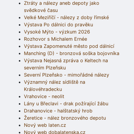
Ztráty a nálezy aneb depoty jako
svědkové času
Velké Meziříčí - nálezy z doby římské
Výstava Po dálnici do pravěku
Vysoké Mýto - výzkum 2026
Rozhovor s Michalem Ernée
Výstava Zapomenuté město pod dálnicí
Manching (D) - bronzová soška bojovníka
Výstava Nejasná zpráva o Keltech na
severním Plzeňsku
Severní Plzeňsko - mimořádné nálezy
Významný nález sídliště na
Královéhradecku
Vrahovice - neolit
Lány u Břeclavi - drak požírající žábu
Drahanovice - halštatský hrob
Žeretice - nález bronzového depotu
Nový web laten.cz
Nový web dobalatenska.cz