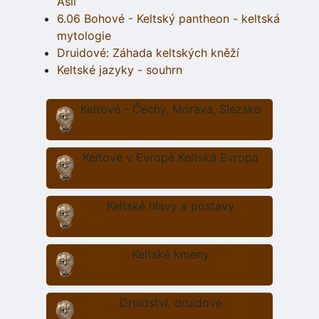
Asii
6.06 Bohové - Keltský pantheon - keltská
mytologie
Druidové: Záhada keltských kněží
Keltské jazyky - souhrn
Keltové - Čechy, Morava, Slezsko
Keltové v Evropě Keltská Evropa
Keltské hlavy a postavy
Keltské kmeny
Druidství, druidové