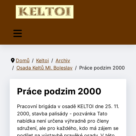
Domů
Keltoi
Archiv
Osada Keltů Ml. Boleslav
Práce podzim 2000
Práce podzim 2000
Pracovní brigáda v osadě KELTOI dne 25. 11.
2000, stavba palisády - pozvánka Tato
nabídka není určena výhradně pro členy
sdružení, ale pro každého, kdo má zájem se
podílet na výstavbě pravěké osady. V této