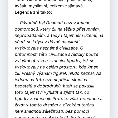
avšak, myslím si, celkem zajímavá.
Legenda zní takto:
Původně byl Dhamati název kmene
domorodců, který žil na těžko přístupném,
neprobádaném, a tedy i tajemném území, na
němž se kdysi v dávné minulosti
vyskytovala neznámá civilizace. O
přítomnosti této civilizace svědčily pouze
zvláštní obrazce - tančící figurky, jež se
vyskytovaly na celém prostoru, kde kmen
žil. Přesný význam figurek nikdo neznal. Až
jednou na toto území přijela skupina
badatelů a dobrodruhů, kteří se pokusili
toto tajemství vyluštit a zjistit tak, co
figurky znamenají. Protože však orientace a
život v tomto drsném a divokém terénu
není snadnou záležitostí, bez pomoci
domorodců se nelze obejít. Proto museli