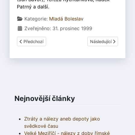
Patrný a další.
Základní údaje
Kategorie:
Mladá Boleslav
Zveřejněno: 31. prosinec 1999
Předchozí článek: TOP TEN 6/2000
Další článek: Silvestr
Předchozí
Následující
Nejnovější články
Ztráty a nálezy aneb depoty jako
svědkové času
Velké Meziříčí - nálezy z doby římské