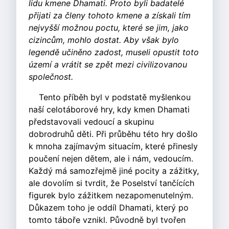
lidu kmene Dhamati. Proto byli badatelé
přijati za členy tohoto kmene a získali tím
nejvyšší možnou poctu, které se jim, jako
cizincům, mohlo dostat. Aby však bylo
legendě učiněno zadost, museli opustit toto
území a vrátit se zpět mezi civilizovanou
společnost.
Tento příběh byl v podstatě myšlenkou
naší celotáborové hry, kdy kmen Dhamati
představovali vedoucí a skupinu
dobrodruhů děti. Při průběhu této hry došlo
k mnoha zajímavým situacím, které přinesly
poučení nejen dětem, ale i nám, vedoucím.
Každý má samozřejmě jiné pocity a zážitky,
ale dovolím si tvrdit, že Poselství tančících
figurek bylo zážitkem nezapomenutelným.
Důkazem toho je oddíl Dhamati, který po
tomto táboře vznikl. Původně byl tvořen