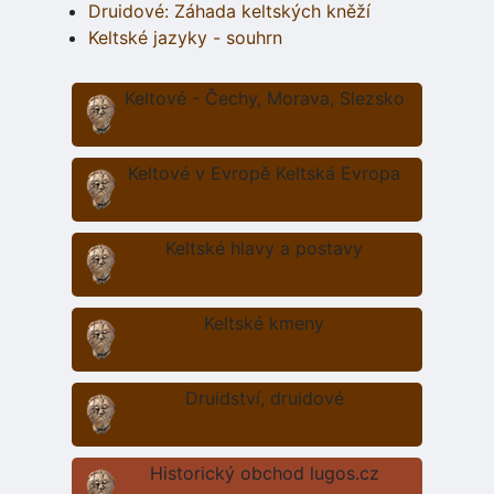
Druidové: Záhada keltských kněží
Keltské jazyky - souhrn
Keltové - Čechy, Morava, Slezsko
Keltové v Evropě Keltská Evropa
Keltské hlavy a postavy
Keltské kmeny
Druidství, druidové
Historický obchod lugos.cz