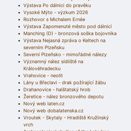
Výstava Po dálnici do pravěku
Vysoké Mýto - výzkum 2026
Rozhovor s Michalem Ernée
Výstava Zapomenuté město pod dálnicí
Manching (D) - bronzová soška bojovníka
Výstava Nejasná zpráva o Keltech na
severním Plzeňsku
Severní Plzeňsko - mimořádné nálezy
Významný nález sídliště na
Královéhradecku
Vrahovice - neolit
Lány u Břeclavi - drak požírající žábu
Drahanovice - halštatský hrob
Žeretice - nález bronzového depotu
Nový web laten.cz
Nový web dobalatenska.cz
Vroutek - Skytaly - Hradiště Kružínský
vrch