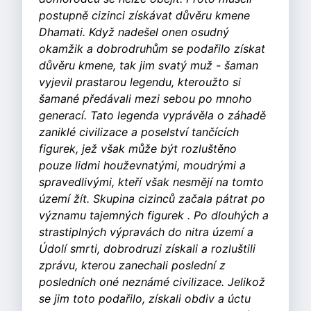
postupně cizinci získávat důvěru kmene
Dhamati. Když nadešel onen osudný
okamžik a dobrodruhům se podařilo získat
důvěru kmene, tak jim svatý muž - šaman
vyjevil prastarou legendu, kteroužto si
šamané předávali mezi sebou po mnoho
generací. Tato legenda vyprávěla o záhadě
zaniklé civilizace a poselství tančících
figurek, jež však může být rozluštěno
pouze lidmi houževnatými, moudrými a
spravedlivými, kteří však nesmějí na tomto
území žít. Skupina cizinců začala pátrat po
významu tajemných figurek . Po dlouhých a
strastiplných výpravách do nitra území a
Údolí smrti, dobrodruzi získali a rozluštili
zprávu, kterou zanechali poslední z
posledních oné neznámé civilizace. Jelikož
se jim toto podařilo, získali obdiv a úctu