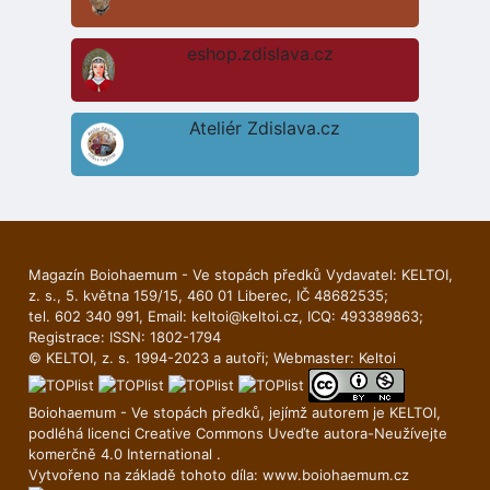
eshop.zdislava.cz
Ateliér Zdislava.cz
Magazín Boiohaemum - Ve stopách předků Vydavatel: KELTOI,
z. s., 5. května 159/15, 460 01 Liberec, IČ 48682535;
tel. 602 340 991, Email:
keltoi@keltoi.cz
, ICQ: 493389863;
Registrace: ISSN: 1802-1794
© KELTOI, z. s. 1994-2023 a autoři; Webmaster:
Keltoi
Boiohaemum - Ve stopách předků, jejímž autorem je
KELTOI
,
podléhá licenci
Creative Commons Uveďte autora-Neuží­vejte
komerčně 4.0 International
.
Vytvořeno na základě tohoto díla:
www.boiohaemum.cz