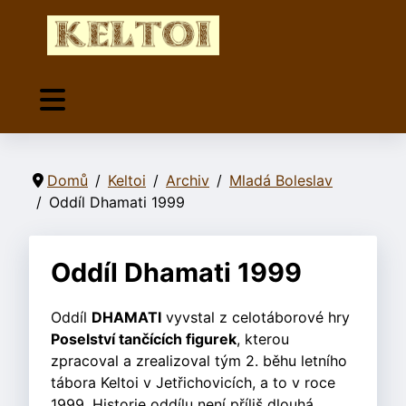
Domů
Keltoi
Archiv
Mladá Boleslav
Oddíl Dhamati 1999
Oddíl Dhamati 1999
Oddíl
DHAMATI
vyvstal z celotáborové hry
Poselství tančících figurek
, kterou
zpracoval a zrealizoval tým 2. běhu letního
tábora Keltoi v Jetřichovicích, a to v roce
1999. Historie oddílu není příliš dlouhá,