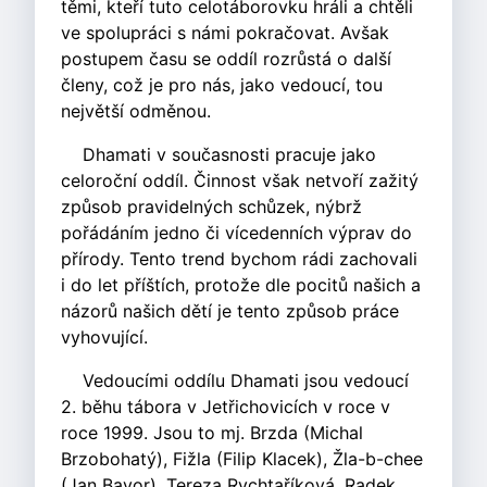
těmi, kteří tuto celotáborovku hráli a chtěli
ve spolupráci s námi pokračovat. Avšak
postupem času se oddíl rozrůstá o další
členy, což je pro nás, jako vedoucí, tou
největší odměnou.
Dhamati v současnosti pracuje jako
celoroční oddíl. Činnost však netvoří zažitý
způsob pravidelných schůzek, nýbrž
pořádáním jedno či vícedenních výprav do
přírody. Tento trend bychom rádi zachovali
i do let příštích, protože dle pocitů našich a
názorů našich dětí je tento způsob práce
vyhovující.
Vedoucími oddílu Dhamati jsou vedoucí
2. běhu tábora v Jetřichovicích v roce v
roce 1999. Jsou to mj. Brzda (Michal
Brzobohatý), Fižla (Filip Klacek), Žla-b-chee
(Jan Bavor), Tereza Rychtaříková, Radek