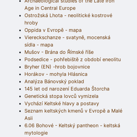
Archaeological studies of the Late Iron
Age in Central Europe
Ostrožská Lhota - neolitické kostrové
hroby
Oppida v Evropě - mapa
Viereckschanze - svatyně, mocenská
sídla - mapa
Mušov - Brána do Římské říše
Podsedice - pohřebiště z období eneolitu
Bryher (EN) -hrob bojovnice
Horákov - mohyla Hlásnica
Analýza Bánovský poklad
145 let od narození Eduarda Štorcha
Genetická stopa lovců vymizela
Vychází Keltské hlavy a postavy
Seznam keltských kmenů v Evropě a Malé
Asii
6.06 Bohové - Keltský pantheon - keltská
mytologie