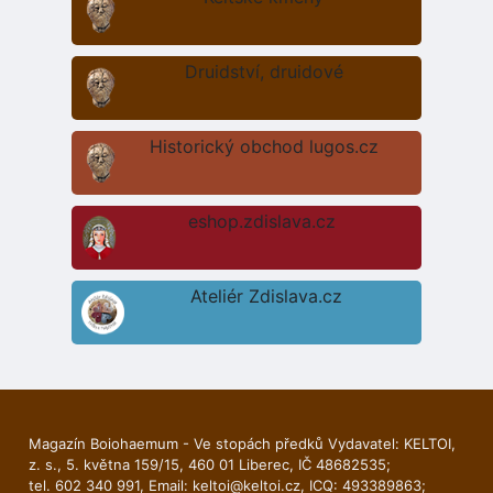
Druidství, druidové
Historický obchod lugos.cz
eshop.zdislava.cz
Ateliér Zdislava.cz
Magazín Boiohaemum - Ve stopách předků Vydavatel: KELTOI,
z. s., 5. května 159/15, 460 01 Liberec, IČ 48682535;
tel. 602 340 991, Email:
keltoi@keltoi.cz
, ICQ: 493389863;