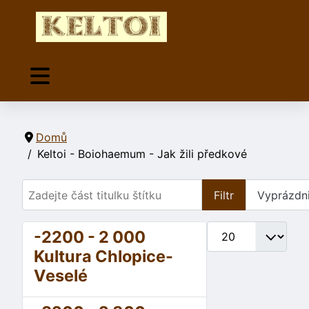
Domů
Keltoi - Boiohaemum - Jak žili předkové
Zadejte část titulku štítku
Filtr
Vyprázdni
Počet zobrazení
-2200 - 2 000
Kultura Chlopice-
Veselé