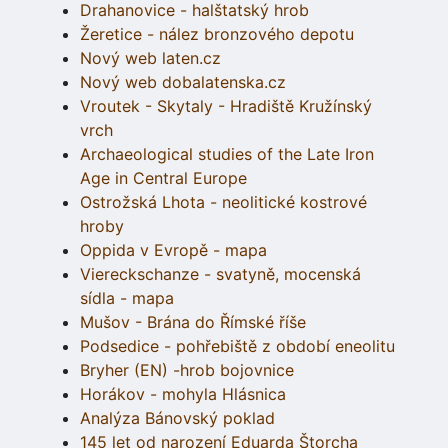
Drahanovice - halštatský hrob
Žeretice - nález bronzového depotu
Nový web laten.cz
Nový web dobalatenska.cz
Vroutek - Skytaly - Hradiště Kružínský
vrch
Archaeological studies of the Late Iron
Age in Central Europe
Ostrožská Lhota - neolitické kostrové
hroby
Oppida v Evropě - mapa
Viereckschanze - svatyně, mocenská
sídla - mapa
Mušov - Brána do Římské říše
Podsedice - pohřebiště z období eneolitu
Bryher (EN) -hrob bojovnice
Horákov - mohyla Hlásnica
Analýza Bánovský poklad
145 let od narození Eduarda Štorcha