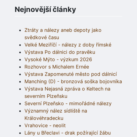
Nejnovější články
Ztráty a nálezy aneb depoty jako
svědkové času
Velké Meziříčí - nálezy z doby římské
Výstava Po dálnici do pravěku
Vysoké Mýto - výzkum 2026
Rozhovor s Michalem Ernée
Výstava Zapomenuté město pod dálnicí
Manching (D) - bronzová soška bojovníka
Výstava Nejasná zpráva o Keltech na
severním Plzeňsku
Severní Plzeňsko - mimořádné nálezy
Významný nález sídliště na
Královéhradecku
Vrahovice - neolit
Lány u Břeclavi - drak požírající žábu