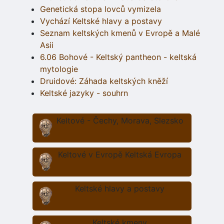
Genetická stopa lovců vymizela
Vychází Keltské hlavy a postavy
Seznam keltských kmenů v Evropě a Malé
Asii
6.06 Bohové - Keltský pantheon - keltská
mytologie
Druidové: Záhada keltských kněží
Keltské jazyky - souhrn
Keltové - Čechy, Morava, Slezsko
Keltové v Evropě Keltská Evropa
Keltské hlavy a postavy
Keltské kmeny