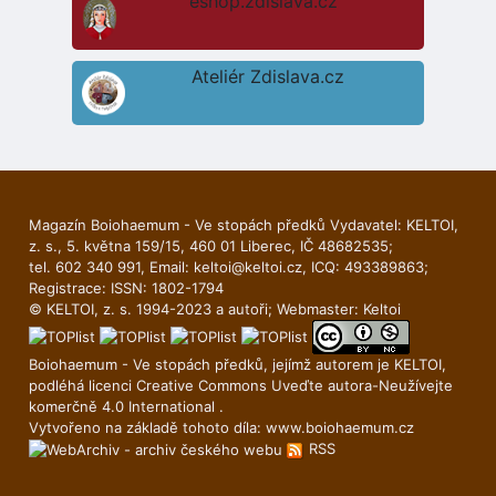
eshop.zdislava.cz
Ateliér Zdislava.cz
Magazín Boiohaemum - Ve stopách předků Vydavatel: KELTOI,
z. s., 5. května 159/15, 460 01 Liberec, IČ 48682535;
tel. 602 340 991, Email:
keltoi@keltoi.cz
, ICQ: 493389863;
Registrace: ISSN: 1802-1794
© KELTOI, z. s. 1994-2023 a autoři; Webmaster:
Keltoi
Boiohaemum - Ve stopách předků, jejímž autorem je
KELTOI
,
podléhá licenci
Creative Commons Uveďte autora-Neuží­vejte
komerčně 4.0 International
.
Vytvořeno na základě tohoto díla:
www.boiohaemum.cz
RSS