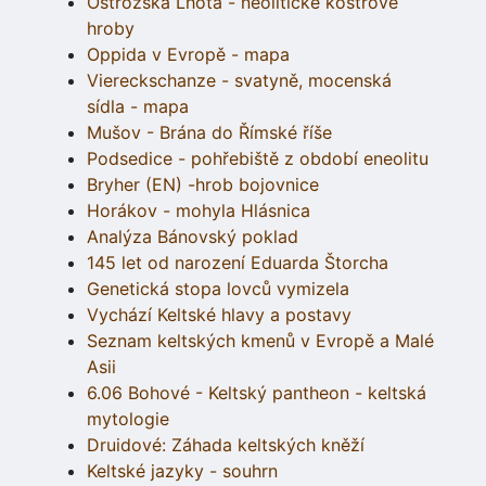
Ostrožská Lhota - neolitické kostrové
hroby
Oppida v Evropě - mapa
Viereckschanze - svatyně, mocenská
sídla - mapa
Mušov - Brána do Římské říše
Podsedice - pohřebiště z období eneolitu
Bryher (EN) -hrob bojovnice
Horákov - mohyla Hlásnica
Analýza Bánovský poklad
145 let od narození Eduarda Štorcha
Genetická stopa lovců vymizela
Vychází Keltské hlavy a postavy
Seznam keltských kmenů v Evropě a Malé
Asii
6.06 Bohové - Keltský pantheon - keltská
mytologie
Druidové: Záhada keltských kněží
Keltské jazyky - souhrn