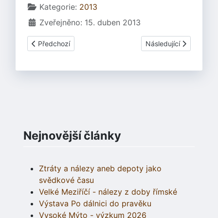
Základní údaje
Kategorie:
2013
Zveřejněno: 15. duben 2013
Předchozí článek: Blanenský deník 27.4.2013
Další článek: Program 
Předchozí
Následující
Nejnovější články
Ztráty a nálezy aneb depoty jako
svědkové času
Velké Meziříčí - nálezy z doby římské
Výstava Po dálnici do pravěku
Vysoké Mýto - výzkum 2026