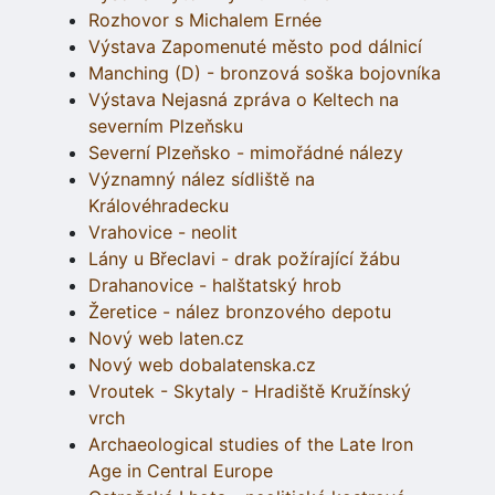
Rozhovor s Michalem Ernée
Výstava Zapomenuté město pod dálnicí
Manching (D) - bronzová soška bojovníka
Výstava Nejasná zpráva o Keltech na
severním Plzeňsku
Severní Plzeňsko - mimořádné nálezy
Významný nález sídliště na
Královéhradecku
Vrahovice - neolit
Lány u Břeclavi - drak požírající žábu
Drahanovice - halštatský hrob
Žeretice - nález bronzového depotu
Nový web laten.cz
Nový web dobalatenska.cz
Vroutek - Skytaly - Hradiště Kružínský
vrch
Archaeological studies of the Late Iron
Age in Central Europe