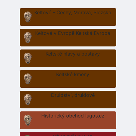
Keltové - Čechy, Morava, Slezsko
Keltové v Evropě Keltská Evropa
Keltské hlavy a postavy
Keltské kmeny
Druidství, druidové
Historický obchod lugos.cz