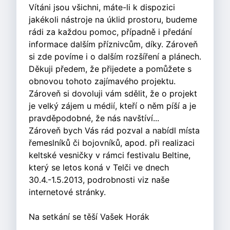
Vítáni jsou všichni, máte-li k dispozici
jakékoli nástroje na úklid prostoru, budeme
rádi za každou pomoc, případně i předání
informace dalším příznivcům, díky. Zároveň
si zde povíme i o dalším rozšíření a plánech.
Děkuji předem, že při
jedete a pomůžete s
obnovou tohoto zajímavého projektu.
Zároveň si dovoluji vám sdělit, že o projekt
je velký zájem u médií, kteří o něm píší a je
pravděpodobné, že nás navštíví...
Zároveň bych Vás rád pozval a nabídl místa
řemeslníků či bojovníků, apod. při realizaci
keltské vesničky v rámci festivalu Beltine,
který se letos koná v Telči ve dnech
30.4.-1.5.2013, podrobnosti viz naše
internetové stránky.
Na setkání se těší Vašek Horák